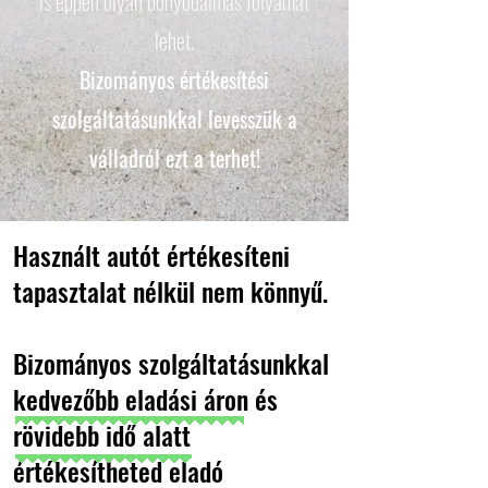
is éppen olyan bonyodalmas folyamat
lehet.
Bizományos értékesítési
szolgáltatásunkkal levesszük a
válladról ezt a terhet!
Használt autót értékesíteni
tapasztalat nélkül nem könnyű.
Bizományos szolgáltatásunkkal
kedvezőbb eladási áron és
rövidebb idő alatt
értékesítheted eladó