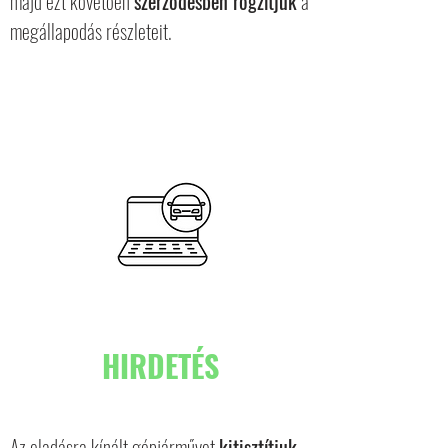
majd ezt követően
szerződésben rögzítjük
a
megállapodás részleteit.
HIRDETÉS
Az eladásra kínált gépjárművet
kitisztítjuk