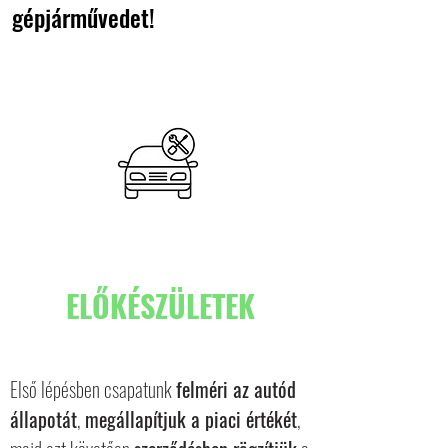
gépjárművedet!
ELŐKÉSZÜLETEK
Első lépésben csapatunk
felméri az autód
állapotát
,
megállapítjuk a piaci értékét
,