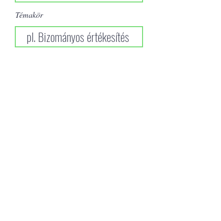
Témakör
Üzenet
Küldés