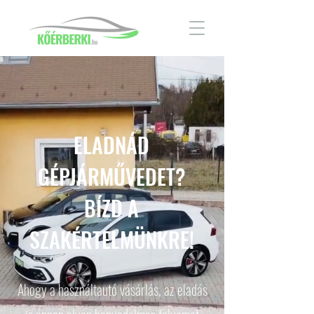
ELADNÁD
GÉPJÁRMŰVEDET?
BÍZD A
SZAKÉRTELMÜNKRE!
Ahogy a használtautó vásárlás, az eladás