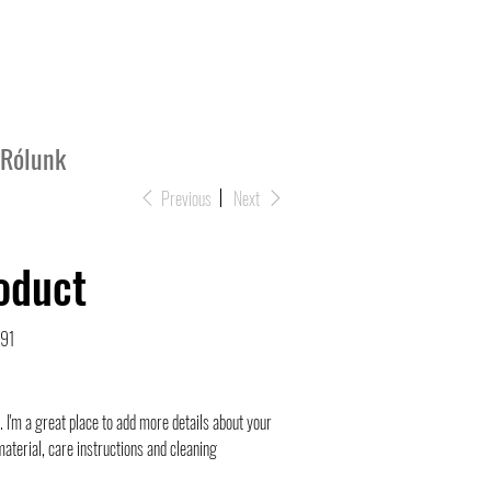
Rólunk
Previous
Next
roduct
91
. I'm a great place to add more details about your
material, care instructions and cleaning