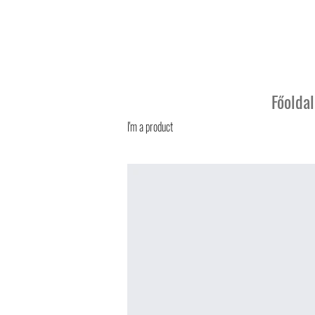
Főoldal
I'm a product