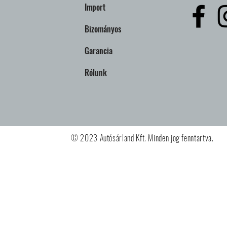
Import
Bizományos
Garancia
Rólunk
© 2023 Autósárland Kft. Minden jog fenntartva.