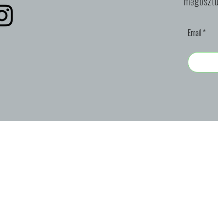
megosztu
Email