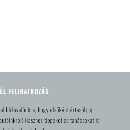
ÉL FELIRATKOZÁS
fel hírlevelünkre, hogy elsőként értesülj új
autóinkról! Hasznos tippeket és tanácsokat is