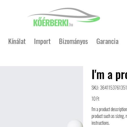
Kínálat
Import
Bizományos
Garancia
I'm a p
SKU
SKU:
3641153761351
364115376135191
Price
10 Ft
I'm a product description
product such as sizing, 
instructions.