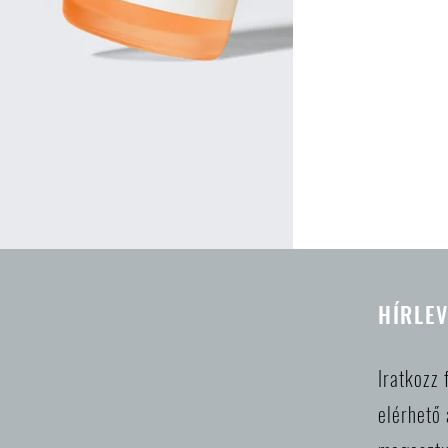
HÍRLEV
Iratkozz 
elérhető 