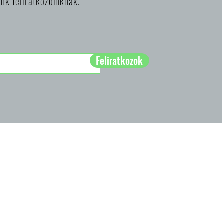
nk feliratkozóinknak.
Feliratkozok