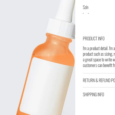
Szín
PRODUCT INFO
I'm a product detail. I'
product such as sizing, m
a great space to write 
customers can benefit f
RETURN & REFUND PO
SHIPPING INFO