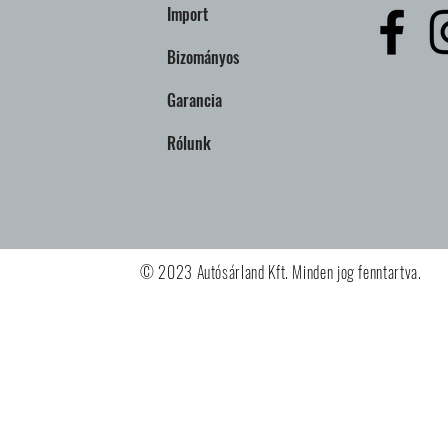
Import
Bizományos
Garancia
Rólunk
© 2023 Autósárland Kft. Minden jog fenntartva.