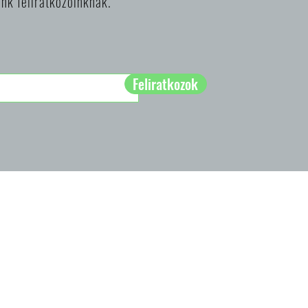
nk feliratkozóinknak.
Feliratkozok