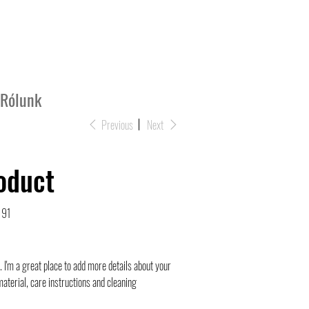
Rólunk
Previous
Next
roduct
191
. I'm a great place to add more details about your
material, care instructions and cleaning