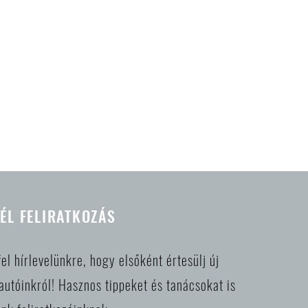
ÉL FELIRATKOZÁS
fel hírlevelünkre, hogy elsőként értesülj új
autóinkról! Hasznos tippeket és tanácsokat is