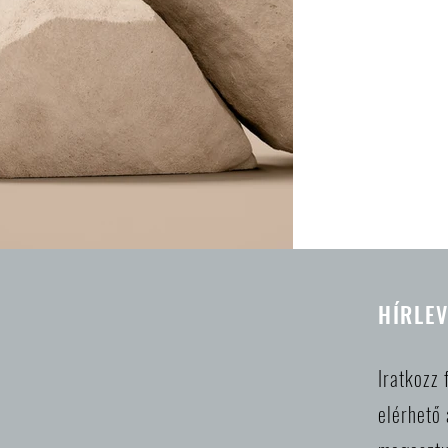
HÍRLEV
Iratkozz 
elérhető 