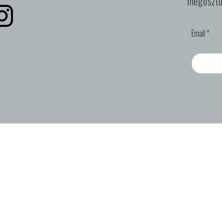
megosztu
Email