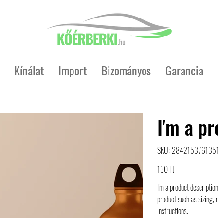
Kínálat
Import
Bizományos
Garancia
I'm a p
SKU
SKU:
284215376135
284215376135191
Price
130 Ft
I'm a product description
product such as sizing, 
instructions.