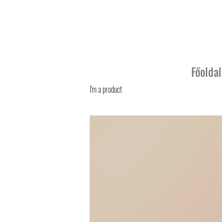
Főoldal
I'm a product