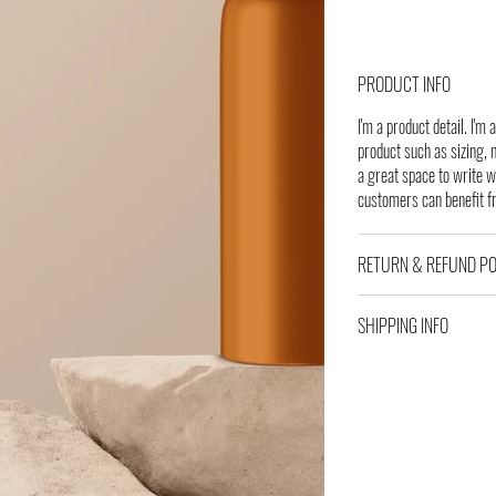
PRODUCT INFO
I'm a product detail. I'
product such as sizing, m
a great space to write 
customers can benefit f
RETURN & REFUND PO
SHIPPING INFO